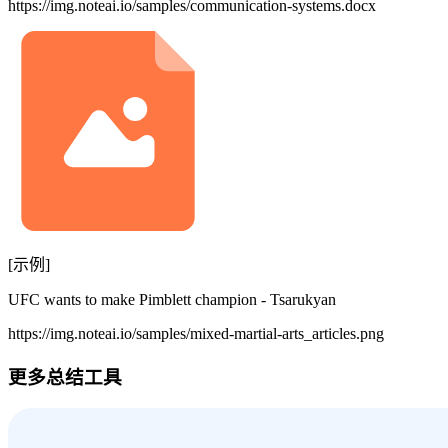
https://img.noteai.io/samples/communication-systems.docx
[示例]
UFC wants to make Pimblett champion - Tsarukyan
https://img.noteai.io/samples/mixed-martial-arts_articles.png
更多总结工具