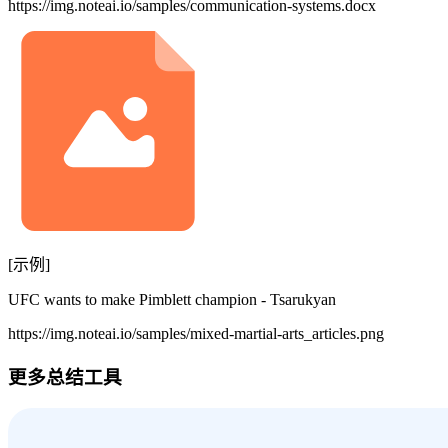
https://img.noteai.io/samples/communication-systems.docx
[示例]
UFC wants to make Pimblett champion - Tsarukyan
https://img.noteai.io/samples/mixed-martial-arts_articles.png
更多总结工具