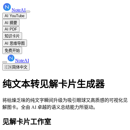
NoteAI
AI YouTube
AI 摘要
AI PDF
知识卡片
AI 思维导图
免费开始
NoteAI
🇨🇳
简体中文
纯文本转见解卡片生成器
将枯燥乏味的纯文字瞬间升级为吸引眼球又高质感的可视化见
解图卡。全由 AI 卓越的语义总结能力所驱动。
见解卡片工作室