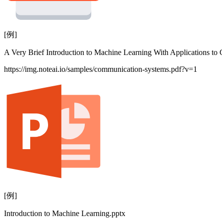
[例]
A Very Brief Introduction to Machine Learning With Applications t
https://img.noteai.io/samples/communication-systems.pdf?v=1
[例]
Introduction to Machine Learning.pptx