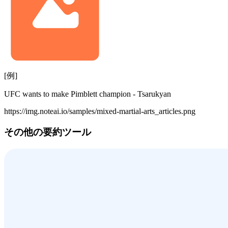
[例]
UFC wants to make Pimblett champion - Tsarukyan
https://img.noteai.io/samples/mixed-martial-arts_articles.png
その他の要約ツール