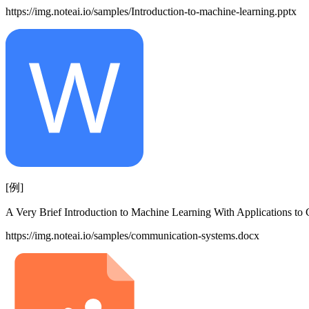
https://img.noteai.io/samples/Introduction-to-machine-learning.pptx
[例]
A Very Brief Introduction to Machine Learning With Applications t
https://img.noteai.io/samples/communication-systems.docx