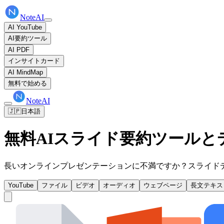
NoteAI
AI YouTube
AI要約ツール
AI PDF
インサイトカード
AI MindMap
無料で始める
NoteAI
🇯🇵
日本語
無料AIスライド要約ツールと
長いオンラインプレゼンテーションに不満ですか？スライド
YouTube
ファイル
ビデオ
オーディオ
ウェブページ
長文テキス