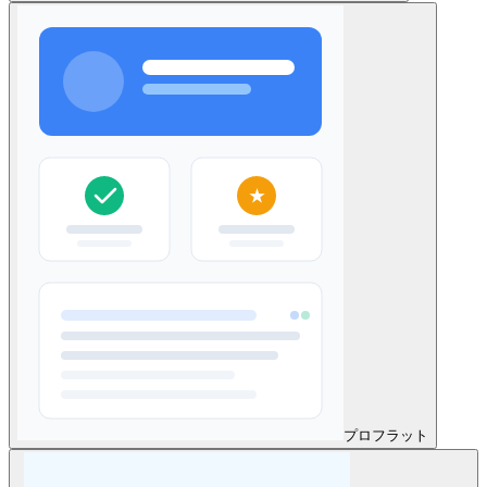
プロ
フラット