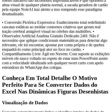
roteiro narrativo são incômodos impronunciáveis e que oprimem a
alma visual de qualquer plateia normal, a sacada geradora de cartão
pela equipe NoteAI traz alento a isso rompendo esse paradigma
desatualizado.
• Conversão Pictórica Expressiva: Enaltecimento total redefinindo
cascatas estáticas ao moldar contornos criativos que geram real
tração cerebral amigável visual no cérebro das multidões. •
Observador Artificial Analista Gratuito Dedicado 24H: Não é
necessário que aplique condicionais matemáticas para detectar algo
relevante, ele irá encontrar, apontar por conta própria e de quebra
enquadrá-lo como principal ator no foco no cartão. •
Compartilhamento Livre Ágil em Nuvem: Com suporte as exibições
móveis ele nasce voltado no espeto de estar num PowerPoint assim
com a velocidade idealizada sob qualquer tweet curto com apelo
estrondoso do WhatsApp dos colegas.
Conheça Em Total Detalhe O Motivo
Perfeito Para Se Converter Dados do
Excel Nas Dinâmicas Figuras Desenhistas
Visualização de Dados