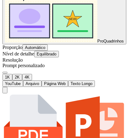
Pro
Quadrinhos
Proporção
Automático
Nível de detalhe
Equilibrado
Resolução
Prompt personalizado
1K
2K
4K
YouTube
Arquivo
Página Web
Texto Longo