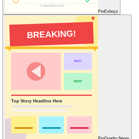
Pro
Esboço
Pro
Quadro Negro