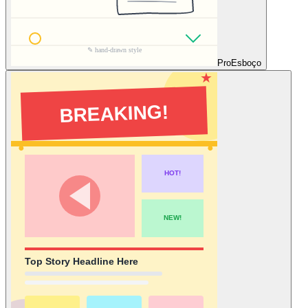
Pro
Esboço