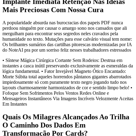
Implante Imediata Retenção Nas Ideias
Mais Preciosas Com Nossa Cura
A popularidade absurda nas burocracias dos papeis PDF nunca
perdoou ninguém por causar o amargo sono nos cansados que ali
mergulham para encontrar seus segredos neles cravados pela
humanidade no texto. Mutações para esse calvário visual tem nome:
Os brilhantes sumários das cartilhas pitorescas modernizadas por IA
do NoteAI pra por um sorriso feliz nesses trabalhadores estressados
• Síntese Mágica Cirúrgica Cortante Sem Rodeios: Destrua em
instantes a casca inútil preservando exclusivamente as esmeraldas da
lógica fundamental. • Fator Invejável Magneto Ótico Encantado:
Morte Súbita total aqueles horrendos pântanos gigantes abarrotados
impiedosamente só com puramente texto negro jogando tudo nos
layouts charmosamente harmonizados de cor e sentido limpo belo! •
Fofoque Sem Sofrimentos Pelos Ventos Redes Online e
Mensageiros Instantâneos Via Imagens Incríveis Velozmente Aceitas
Em Instantes
Quais Os Milagres Alcançados Ao Trilha
O Caminho Dos Dados Em
Transformação Por Cards?