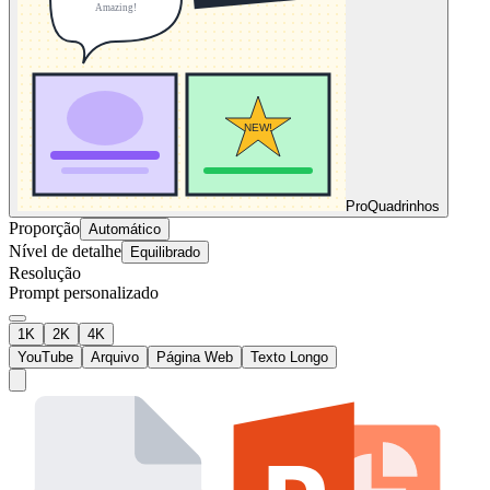
Pro
Quadrinhos
Proporção
Automático
Nível de detalhe
Equilibrado
Resolução
Prompt personalizado
1K
2K
4K
YouTube
Arquivo
Página Web
Texto Longo