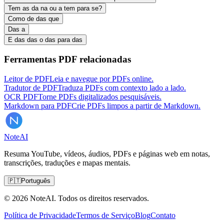
Tem as da na ou a tem para se?
Como de das que
Das a
E das das o das para das
Ferramentas PDF relacionadas
Leitor de PDF
Leia e navegue por PDFs online.
Tradutor de PDF
Traduza PDFs com contexto lado a lado.
OCR PDF
Torne PDFs digitalizados pesquisáveis.
Markdown para PDF
Crie PDFs limpos a partir de Markdown.
Note
AI
Resuma YouTube, vídeos, áudios, PDFs e páginas web em notas,
transcrições, traduções e mapas mentais.
🇵🇹
Português
© 2026 NoteAI. Todos os direitos reservados.
Política de Privacidade
Termos de Serviço
Blog
Contato