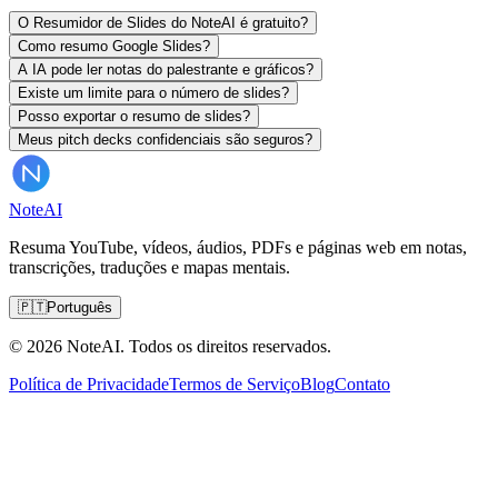
O Resumidor de Slides do NoteAI é gratuito?
Como resumo Google Slides?
A IA pode ler notas do palestrante e gráficos?
Existe um limite para o número de slides?
Posso exportar o resumo de slides?
Meus pitch decks confidenciais são seguros?
Note
AI
Resuma YouTube, vídeos, áudios, PDFs e páginas web em notas,
transcrições, traduções e mapas mentais.
🇵🇹
Português
© 2026 NoteAI. Todos os direitos reservados.
Política de Privacidade
Termos de Serviço
Blog
Contato