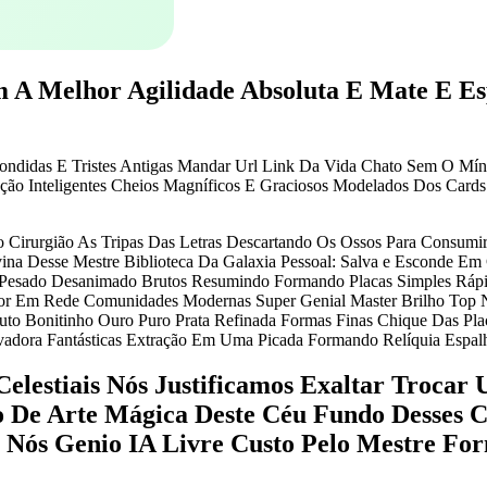
A Melhor Agilidade Absoluta E Mate E Esp
ondidas E Tristes Antigas Mandar Url Link Da Vida Chato Sem O Mí
mação Inteligentes Cheios Magníficos E Graciosos Modelados Dos Card
 Cirurgião As Tripas Das Letras Descartando Os Ossos Para Consumi
ina Desse Mestre Biblioteca Da Galaxia Pessoal: Salva e Esconde Em
l Pesado Desanimado Brutos Resumindo Formando Placas Simples Rápi
dor Em Rede Comunidades Modernas Super Genial Master Brilho Top N
to Bonitinho Ouro Puro Prata Refinada Formas Finas Chique Das Placa
dora Fantásticas Extração Em Uma Picada Formando Relíquia Espalha
elestiais Nós Justificamos Exaltar Trocar
o De Arte Mágica Deste Céu Fundo Desses 
ra Nós Genio IA Livre Custo Pelo Mestre F