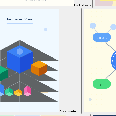
Pro
Esboço
Pro
Isométrico