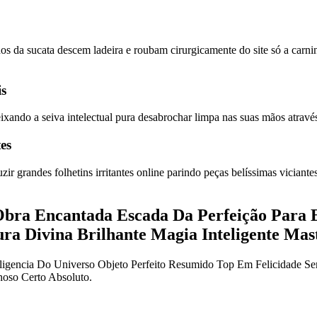
os da sucata descem ladeira e roubam cirurgicamente do site só a carni
is
xando a seiva intelectual pura desabrochar limpa nas suas mãos através
es
 grandes folhetins irritantes online parindo peças belíssimas viciante
Obra Encantada Escada Da Perfeição Para 
Pura Divina Brilhante Magia Inteligente Mas
ligencia Do Universo Objeto Perfeito Resumido Top Em Felicidade S
hoso Certo Absoluto.