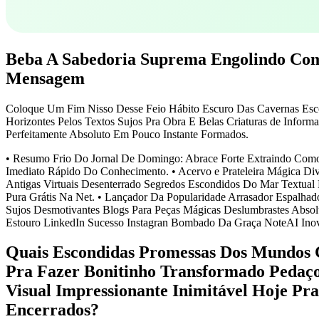
Beba A Sabedoria Suprema Engolindo Com 
Mensagem
Coloque Um Fim Nisso Desse Feio Hábito Escuro Das Cavernas Esc
Horizontes Pelos Textos Sujos Pra Obra E Belas Criaturas de Infor
Perfeitamente Absoluto Em Pouco Instante Formados.
• Resumo Frio Do Jornal De Domingo: Abrace Forte Extraindo Como
Imediato Rápido Do Conhecimento. • Acervo e Prateleira Mágica Div
Antigas Virtuais Desenterrado Segredos Escondidos Do Mar Textua
Pura Grátis Na Net. • Lançador Da Popularidade Arrasador Espalha
Sujos Desmotivantes Blogs Para Peças Mágicas Deslumbrastes Absolu
Estouro LinkedIn Sucesso Instagran Bombado Da Graça NoteAI Inova
Quais Escondidas Promessas Dos Mundos C
Pra Fazer Bonitinho Transformado Pedaç
Visual Impressionante Inimitável Hoje P
Encerrados?