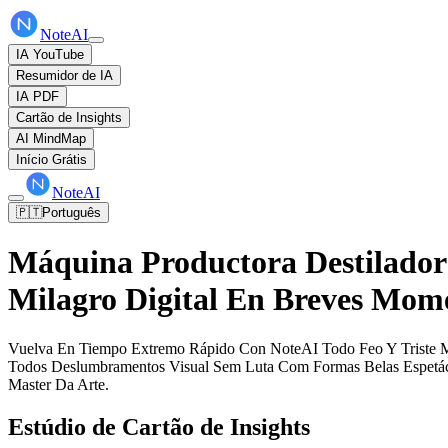
NoteAI
IA YouTube
Resumidor de IA
IA PDF
Cartão de Insights
AI MindMap
Início Grátis
NoteAI
🇵🇹
Português
Máquina Productora Destilador
Milagro Digital En Breves Mome
Vuelva En Tiempo Extremo Rápido Con NoteAI Todo Feo Y Triste Mo
Todos Deslumbramentos Visual Sem Luta Com Formas Belas Espetác
Master Da Arte.
Estúdio de Cartão de Insights