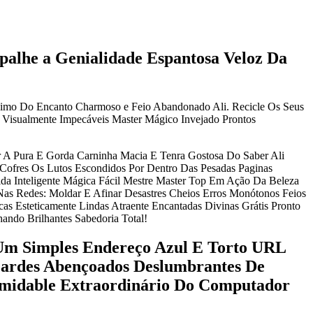
alhe a Genialidade Espantosa Veloz Da
nimo Do Encanto Charmoso e Feio Abandonado Ali. Recicle Os Seus
s Visualmente Impecáveis Master Mágico Invejado Prontos
r A Pura E Gorda Carninha Macia E Tenra Gostosa Do Saber Ali
 Cofres Os Lutos Escondidos Por Dentro Das Pesadas Paginas
da Inteligente Mágica Fácil Mestre Master Top Em Ação Da Beleza
as Redes: Moldar E Afinar Desastres Cheios Erros Monótonos Feios
s Esteticamente Lindas Atraente Encantadas Divinas Grátis Pronto
ndo Brilhantes Sabedoria Total!
 Um Simples Endereço Azul E Torto URL
Cardes Abençoados Deslumbrantes De
ormidable Extraordinário Do Computador