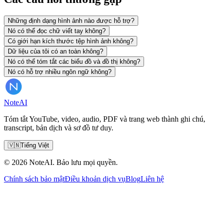
Những định dạng hình ảnh nào được hỗ trợ?
Nó có thể đọc chữ viết tay không?
Có giới hạn kích thước tệp hình ảnh không?
Dữ liệu của tôi có an toàn không?
Nó có thể tóm tắt các biểu đồ và đồ thị không?
Nó có hỗ trợ nhiều ngôn ngữ không?
Note
AI
Tóm tắt YouTube, video, audio, PDF và trang web thành ghi chú,
transcript, bản dịch và sơ đồ tư duy.
🇻🇳
Tiếng Việt
© 2026 NoteAI. Bảo lưu mọi quyền.
Chính sách bảo mật
Điều khoản dịch vụ
Blog
Liên hệ