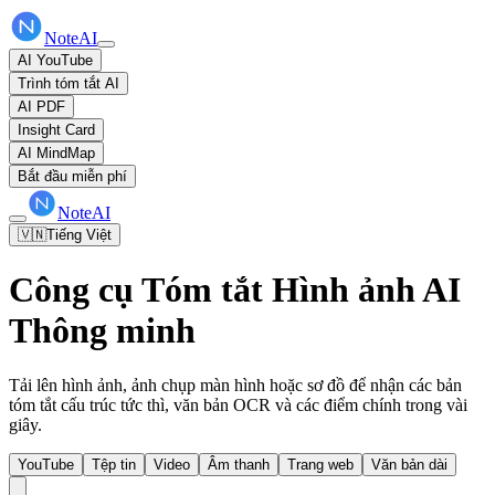
NoteAI
AI YouTube
Trình tóm tắt AI
AI PDF
Insight Card
AI MindMap
Bắt đầu miễn phí
NoteAI
🇻🇳
Tiếng Việt
Công cụ Tóm tắt Hình ảnh AI
Thông minh
Tải lên hình ảnh, ảnh chụp màn hình hoặc sơ đồ để nhận các bản
tóm tắt cấu trúc tức thì, văn bản OCR và các điểm chính trong vài
giây.
YouTube
Tệp tin
Video
Âm thanh
Trang web
Văn bản dài