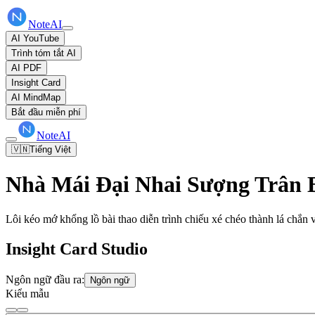
NoteAI
AI YouTube
Trình tóm tắt AI
AI PDF
Insight Card
AI MindMap
Bắt đầu miễn phí
NoteAI
🇻🇳
Tiếng Việt
Nhà Mái Đại Nhai Sượng Trân 
Lôi kéo mớ khổng lồ bài thao diễn trình chiếu xé chéo thành lá chắn
Insight Card Studio
Ngôn ngữ đầu ra:
Ngôn ngữ
Kiểu mẫu