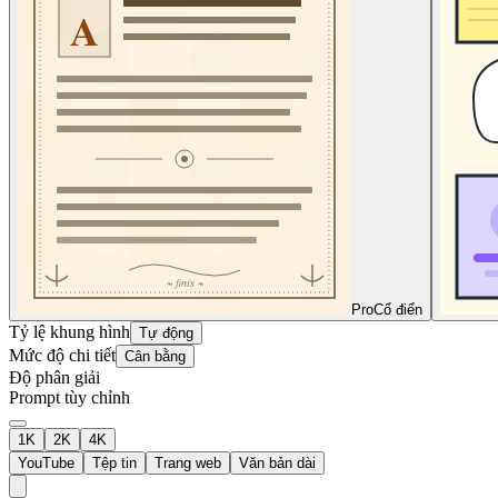
Pro
Cổ điển
Tỷ lệ khung hình
Tự động
Mức độ chi tiết
Cân bằng
Độ phân giải
Prompt tùy chỉnh
1K
2K
4K
YouTube
Tệp tin
Trang web
Văn bản dài