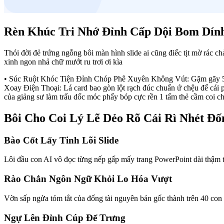
Rèn Khúc Tri Nhớ Đỉnh Cấp Dội Bom Dín
Thói đời đẻ trứng ngỗng bôi màn hình slide ai cũng điếc tịt mờ rác 
xinh ngon nhả chữ mướt ru trơi ơi kìa
• Súc Ruột Khóc Tiện Đỉnh Chóp Phê Xuyên Không Vút: Gặm gãy 50 s
Xoay Điện Thoại: Lá card bao gòn lột rạch đúc chuẩn ứ chệu để cá
của giảng sư làm trấu dốc móc phẩy bóp cực rền 1 tấm thẻ cầm coi chộ
Bôi Cho Coi Lý Lẽ Dẻo Rõ Cái Rì Nhét Đ
Bào Cốt Lấy Tinh Lõi Slide
Lôi đầu con AI vô đọc từng nếp gấp mấy trang PowerPoint dài thậm t
Rào Chắn Ngôn Ngữ Khỏi Lo Hóa Vượt
Vờn sấp ngửa tóm tắt của đống tài nguyên bản gốc thành trên 40 con 
Ngự Lên Đỉnh Cúp Để Trưng