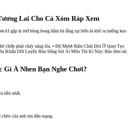
 Tương Lai Cho Cả Xóm Ráp Xem
NoteAI gập lẹ mớ bòng bong hầm bà lằng rụi biến lá khô ra miếng kẹo
thẻ chớp phát cháy sáng lóa. • Độ Mượt Bấm Chút Đòi Ở Quẹt Tẹo
ho Ba Khứa Dốt Luyện Bùa Sống Sót Ải Môn Thi Kì Này: Bào lõm rác
ớc Gì À Nhen Bạn Nghe Chơi?
 tiền nhất.
ịn chéo của anh em dân mạng.