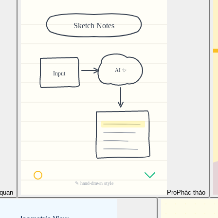
 quan
Pro
Phác thảo