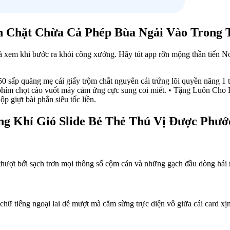
h Chặt Chừa Cả Phép Bùa Ngải Vào Trong
chả xem khi bước ra khỏi công xưởng. Hãy tút app rỡn mộng thần tiển 
ấp quăng mẹ cái giấy trộm chắt nguyên cái trứng lõi quyền năng 1 
i phím chọt cào vuốt máy cảm ứng cực sung coi miết. • Tặng Luôn C
p giựt bài phắn siêu tốc liền.
ống Khỉ Gió Slide Bẻ Thẻ Thú Vị Được Phư
hượt bới sạch trơn mọi thông số cộm cán và những gạch đầu dòng hái ra
chữ tiếng ngoại lai dễ mượt mà cắm sừng trực diện vô giữa cái card x