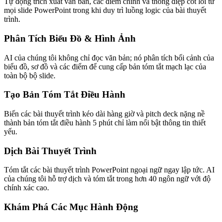
Tự động trích xuất văn bản, các điểm chính và thông điệp cốt lõi từ
mọi slide PowerPoint trong khi duy trì luồng logic của bài thuyết
trình.
Phân Tích Biểu Đồ & Hình Ảnh
AI của chúng tôi không chỉ đọc văn bản; nó phân tích bối cảnh của
biểu đồ, sơ đồ và các điểm để cung cấp bản tóm tắt mạch lạc của
toàn bộ bộ slide.
Tạo Bản Tóm Tắt Điều Hành
Biến các bài thuyết trình kéo dài hàng giờ và pitch deck nặng nề
thành bản tóm tắt điều hành 5 phút chỉ làm nổi bật thông tin thiết
yếu.
Dịch Bài Thuyết Trình
Tóm tắt các bài thuyết trình PowerPoint ngoại ngữ ngay lập tức. AI
của chúng tôi hỗ trợ dịch và tóm tắt trong hơn 40 ngôn ngữ với độ
chính xác cao.
Khám Phá Các Mục Hành Động