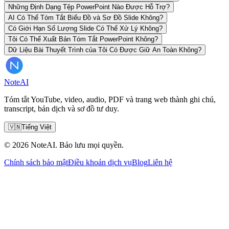
Những Định Dạng Tệp PowerPoint Nào Được Hỗ Trợ?
AI Có Thể Tóm Tắt Biểu Đồ và Sơ Đồ Slide Không?
Có Giới Hạn Số Lượng Slide Có Thể Xử Lý Không?
Tôi Có Thể Xuất Bản Tóm Tắt PowerPoint Không?
Dữ Liệu Bài Thuyết Trình của Tôi Có Được Giữ An Toàn Không?
Note
AI
Tóm tắt YouTube, video, audio, PDF và trang web thành ghi chú,
transcript, bản dịch và sơ đồ tư duy.
🇻🇳
Tiếng Việt
© 2026 NoteAI. Bảo lưu mọi quyền.
Chính sách bảo mật
Điều khoản dịch vụ
Blog
Liên hệ