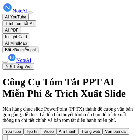
NoteAI
AI YouTube
Trình tóm tắt AI
AI PDF
Insight Card
AI MindMap
Bắt đầu miễn phí
NoteAI
🇻🇳
Tiếng Việt
Công Cụ Tóm Tắt PPT AI
Miễn Phí & Trích Xuất Slide
Nén hàng chục slide PowerPoint (PPTX) thành đề cương văn bản
gọn gàng, dễ đọc. Tải lên bài thuyết trình của bạn để trích xuất
thông tin chi tiết chính và bản tóm tắt điều hành miễn phí.
YouTube
Tệp tin
Video
Âm thanh
Trang web
Văn bản dài