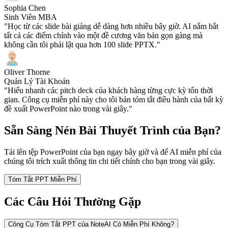
Sophia Chen
Sinh Viên MBA
"Học từ các slide bài giảng dễ dàng hơn nhiều bây giờ. AI nắm bắt
tất cả các điểm chính vào một đề cương văn bản gọn gàng mà
không cần tôi phải lật qua hơn 100 slide PPTX."
Oliver Thorne
Quản Lý Tài Khoản
"Hiểu nhanh các pitch deck của khách hàng từng cực kỳ tốn thời
gian. Công cụ miễn phí này cho tôi bản tóm tắt điều hành của bất kỳ
đề xuất PowerPoint nào trong vài giây."
Sẵn Sàng Nén Bài Thuyết Trình của Bạn?
Tải lên tệp PowerPoint của bạn ngay bây giờ và để AI miễn phí của
chúng tôi trích xuất thông tin chi tiết chính cho bạn trong vài giây.
Tóm Tắt PPT Miễn Phí
Các Câu Hỏi Thường Gặp
Công Cụ Tóm Tắt PPT của NoteAI Có Miễn Phí Không?