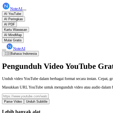
NoteAI
AI YouTube
AI Peringkas
AI PDF
Kartu Wawasan
AI MindMap
Mulai Gratis
NoteAI
🇮🇩
Bahasa Indonesia
Pengunduh Video YouTube Grat
Unduh video YouTube dalam berbagai format secara instan. Cepat, grat
Masukkan URL YouTube untuk mengunduh video atau audio dalam be
Parse Video
Unduh Subtitle
Lebih banyak alat