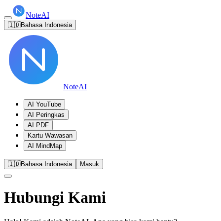
NoteAI
🇮🇩
Bahasa Indonesia
NoteAI
AI YouTube
AI Peringkas
AI PDF
Kartu Wawasan
AI MindMap
🇮🇩
Bahasa Indonesia
Masuk
Hubungi Kami