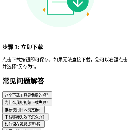
步骤 3: 立即下载
点击下载按钮即可保存。如果无法直接下载，您可以右键点击
并选择“另存为”。
常见问题解答
这个下载工具是免费的吗？
为什么我的视频下载失败？
推荐使用什么浏览器？
下载链接失效了怎么办？
如何保存视频或音频？