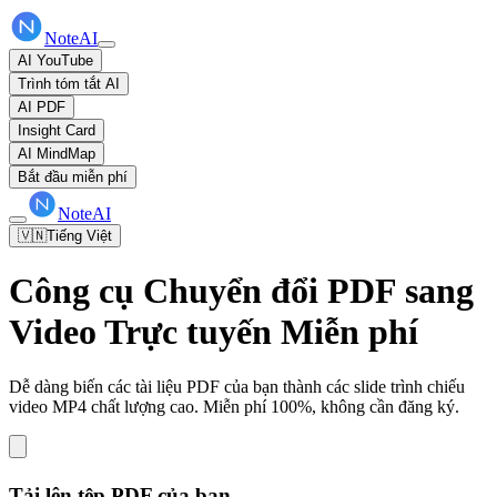
NoteAI
AI YouTube
Trình tóm tắt AI
AI PDF
Insight Card
AI MindMap
Bắt đầu miễn phí
NoteAI
🇻🇳
Tiếng Việt
Công cụ Chuyển đổi PDF sang
Video Trực tuyến Miễn phí
Dễ dàng biến các tài liệu PDF của bạn thành các slide trình chiếu
video MP4 chất lượng cao. Miễn phí 100%, không cần đăng ký.
Tải lên tệp PDF của bạn