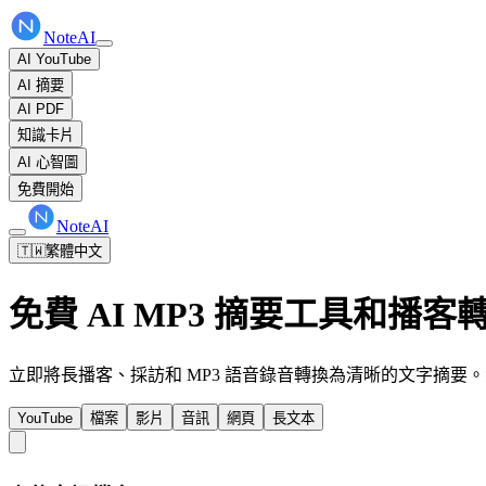
NoteAI
AI YouTube
AI 摘要
AI PDF
知識卡片
AI 心智圖
免費開始
NoteAI
🇹🇼
繁體中文
免費 AI MP3 摘要工具和播客
立即將長播客、採訪和 MP3 語音錄音轉換為清晰的文字摘要
YouTube
檔案
影片
音訊
網頁
長文本