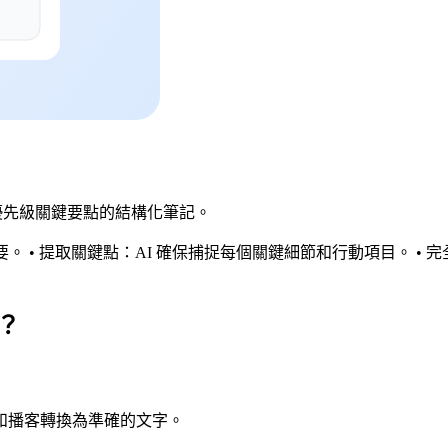
具有優先級關鍵要點的結構化筆記。
摘要。 • 提取關鍵點：AI 確保捕捉每個關鍵細節和行動項目。 
具？
錄和播客轉換為準確的文字。