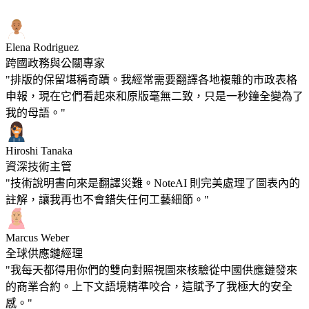
Elena Rodriguez
跨國政務與公關專家
"排版的保留堪稱奇蹟。我經常需要翻譯各地複雜的市政表格
申報，現在它們看起來和原版毫無二致，只是一秒鐘全變為了
我的母語。"
Hiroshi Tanaka
資深技術主管
"技術說明書向來是翻譯災難。NoteAI 則完美處理了圖表內的
註解，讓我再也不會錯失任何工藝細節。"
Marcus Weber
全球供應鏈經理
"我每天都得用你們的雙向對照視圖來核驗從中國供應鏈發來
的商業合約。上下文語境精準咬合，這賦予了我極大的安全
感。"