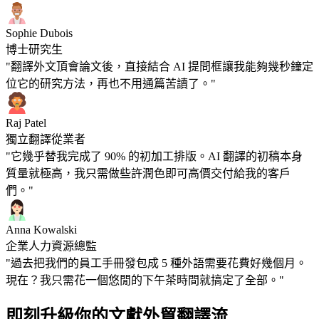
Sophie Dubois
博士研究生
"翻譯外文頂會論文後，直接結合 AI 提問框讓我能夠幾秒鐘定
位它的研究方法，再也不用通篇苦讀了。"
Raj Patel
獨立翻譯從業者
"它幾乎替我完成了 90% 的初加工排版。AI 翻譯的初稿本身
質量就極高，我只需做些許潤色即可高價交付給我的客戶
們。"
Anna Kowalski
企業人力資源總監
"過去把我們的員工手冊發包成 5 種外語需要花費好幾個月。
現在？我只需花一個悠閒的下午茶時間就搞定了全部。"
即刻升級你的文獻外貿翻譯流