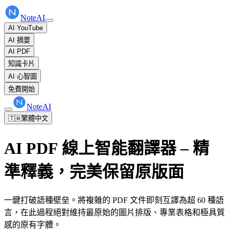
NoteAI
AI YouTube
AI 摘要
AI PDF
知識卡片
AI 心智圖
免費開始
NoteAI
🇹🇼
繁體中文
AI PDF 線上智能翻譯器 – 精
準釋義，完美保留原版面
一鍵打破語種壁垒。將複雜的 PDF 文件即刻互譯為超 60 種語
言，在此過程絕對維持最原始的圖片排版、專業表格和極具質
感的原有字體。