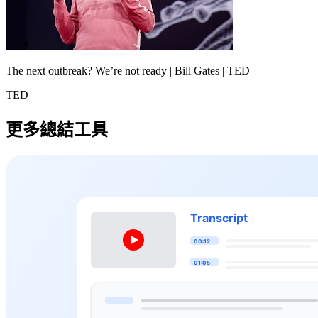
The next outbreak? We’re not ready | Bill Gates | TED
TED
更多總結工具