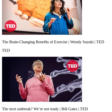
The Brain-Changing Benefits of Exercise | Wendy Suzuki | TED
TED
The next outbreak? We’re not ready | Bill Gates | TED