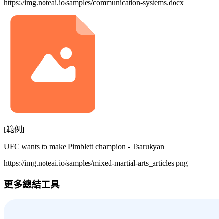
https://img.noteai.io/samples/communication-systems.docx
[範例]
UFC wants to make Pimblett champion - Tsarukyan
https://img.noteai.io/samples/mixed-martial-arts_articles.png
更多總結工具