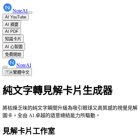
NoteAI
AI YouTube
AI 摘要
AI PDF
知識卡片
AI 心智圖
免費開始
NoteAI
🇹🇼
繁體中文
純文字轉見解卡片生成器
將枯燥乏味的純文字瞬間升級為吸引眼球又高質感的視覺見解
圖卡。全由 AI 卓越的語意總結能力所驅動。
見解卡片工作室