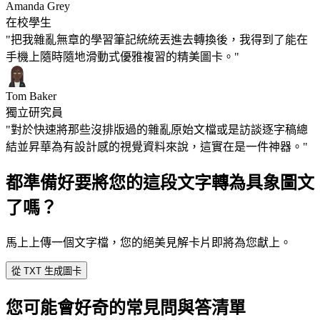
Amanda Grey
在校學生
"把我雜亂無章的學習筆記統統丟進去轉換後，我得到了能在
手機上隨時隨地滑動式優雅複習的精美圖卡。"
Tom Baker
獨立研究員
"對於快速將那些沒排版過的雜亂原始文檔或是訪談逐字稿總
結並昇華為有設計感的視覺資料來說，這實在是一件神器。"
都準備好要將您的這段文字轉為具象圖文
了嗎？
馬上上傳一個文字檔，您的絕美見解卡片即將為您獻上。
從 TXT 生成圖卡
您可能會好奇的常見問與答清單