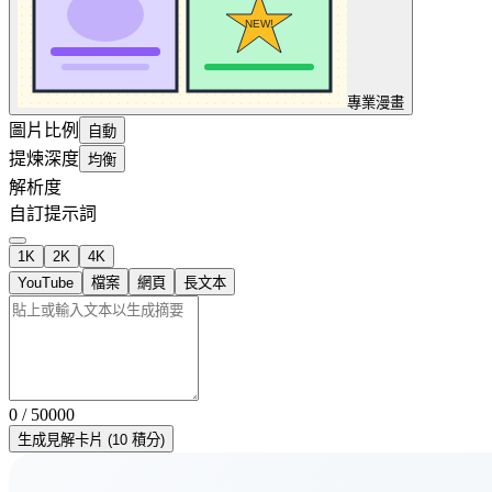
專業
漫畫
圖片比例
自動
提煉深度
均衡
解析度
自訂提示詞
1K
2K
4K
YouTube
檔案
網頁
長文本
0 / 50000
生成見解卡片 (10 積分)