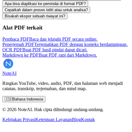
Apa bisa diaplikasi ke pemindai di format PDF?
Cepatkah dalam proses teliti atau untuk analisa?
Bisakah ekspor sebuah riwayat ini?
Alat PDF terkait
Pembaca PDF
Baca dan jelajahi PDF secara online.
Penerjemah PDF
Terjemahkan PDF dengan konteks berdampingan.
OCR PDF
Buat PDF hasil pindai dapat dicari.
Markdown ke PDF
Buat PDF rapi dari Markdown.
Note
AI
Ringkas YouTube, video, audio, PDF, dan halaman web menjadi
catatan, transkrip, terjemahan, dan mind map.
🇮🇩
Bahasa Indonesia
© 2026 NoteAI. Hak cipta dilindungi undang-undang.
Kebijakan Privasi
Ketentuan Layanan
Blog
Kontak