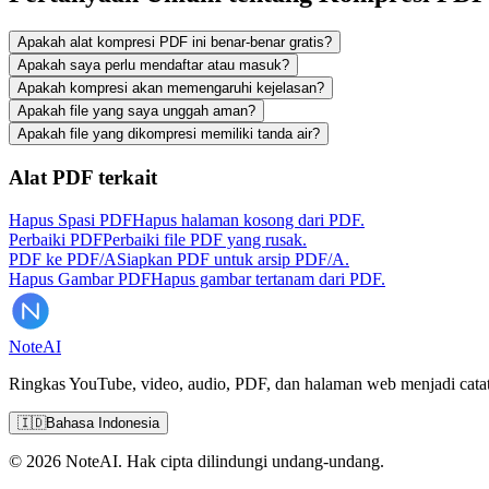
Apakah alat kompresi PDF ini benar-benar gratis?
Apakah saya perlu mendaftar atau masuk?
Apakah kompresi akan memengaruhi kejelasan?
Apakah file yang saya unggah aman?
Apakah file yang dikompresi memiliki tanda air?
Alat PDF terkait
Hapus Spasi PDF
Hapus halaman kosong dari PDF.
Perbaiki PDF
Perbaiki file PDF yang rusak.
PDF ke PDF/A
Siapkan PDF untuk arsip PDF/A.
Hapus Gambar PDF
Hapus gambar tertanam dari PDF.
Note
AI
Ringkas YouTube, video, audio, PDF, dan halaman web menjadi catata
🇮🇩
Bahasa Indonesia
© 2026 NoteAI. Hak cipta dilindungi undang-undang.