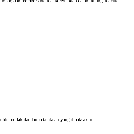
ambar, dan membersihkan data redundan dalam hitungan detik.
ile mutlak dan tanpa tanda air yang dipaksakan.