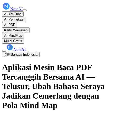
NoteAI
AI YouTube
AI Peringkas
AI PDF
Kartu Wawasan
AI MindMap
Mulai Gratis
NoteAI
🇮🇩
Bahasa Indonesia
Aplikasi Mesin Baca PDF
Tercanggih Bersama AI —
Telusur, Ubah Bahasa Seraya
Jadikan Cemerlang dengan
Pola Mind Map