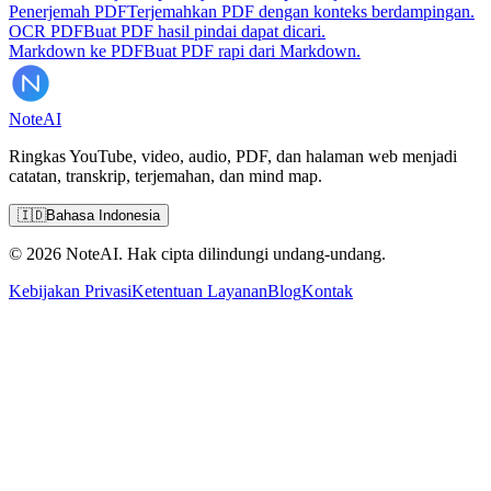
Penerjemah PDF
Terjemahkan PDF dengan konteks berdampingan.
OCR PDF
Buat PDF hasil pindai dapat dicari.
Markdown ke PDF
Buat PDF rapi dari Markdown.
Note
AI
Ringkas YouTube, video, audio, PDF, dan halaman web menjadi
catatan, transkrip, terjemahan, dan mind map.
🇮🇩
Bahasa Indonesia
© 2026 NoteAI. Hak cipta dilindungi undang-undang.
Kebijakan Privasi
Ketentuan Layanan
Blog
Kontak