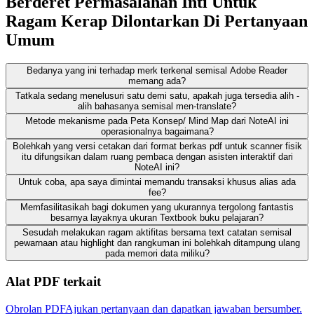
Berderet Permasalahan Inti Untuk
Ragam Kerap Dilontarkan Di Pertanyaan
Umum
Bedanya yang ini terhadap merk terkenal semisal Adobe Reader
memang ada?
Tatkala sedang menelusuri satu demi satu, apakah juga tersedia alih -
alih bahasanya semisal men-translate?
Metode mekanisme pada Peta Konsep/ Mind Map dari NoteAI ini
operasionalnya bagaimana?
Bolehkah yang versi cetakan dari format berkas pdf untuk scanner fisik
itu difungsikan dalam ruang pembaca dengan asisten interaktif dari
NoteAI ini?
Untuk coba, apa saya dimintai memandu transaksi khusus alias ada
fee?
Memfasilitasikah bagi dokumen yang ukurannya tergolong fantastis
besarnya layaknya ukuran Textbook buku pelajaran?
Sesudah melakukan ragam aktifitas bersama text catatan semisal
pewarnaan atau highlight dan rangkuman ini bolehkah ditampung ulang
pada memori data miliku?
Alat PDF terkait
Obrolan PDF
Ajukan pertanyaan dan dapatkan jawaban bersumber.