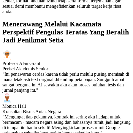
keluar, format pindaian Mind Map serta format terjemahan agar
sesuai demi membantu mengefisienkan seluruh target kerja riset
anda.
Menerawang Melalui Kacamata
Perspektif Pengulas Teratas Yang Beralih
Jadi Penikmat Setia
Profesor Alan Grant
Periset Akademis Senior
"Ini penawaran cerdas karena tidak perlu melulu pusing memisah di
mana letak asli text original dibanding peta bagan. Sungguh amat
sangat berguna ini AI sewaktu aku akan proses puluhan tesis dan
jurnal panjang itu."
Monica Hall
Konsultan Bisnis Antar-Negara
"Mengingat tiap pekannya, kontrak ini sering aku hadapi untuk
bermacam - macam negara asing dan bahasanya rumit, jadi langsung
di tempat itu bantu sekali! Menyingkirkan proses rumit Google
terjemahan seketika buat waktu hemat seketika juga."