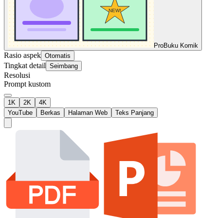
Pro
Buku Komik
Rasio aspek
Otomatis
Tingkat detail
Seimbang
Resolusi
Prompt kustom
1K
2K
4K
YouTube
Berkas
Halaman Web
Teks Panjang