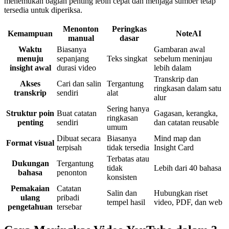
menemukan bagian penting lebih cepat dan menjaga sumber tetap
tersedia untuk diperiksa.
Menonton
Peringkas
Kemampuan
NoteAI
manual
dasar
Waktu
Biasanya
Gambaran awal
menuju
sepanjang
Teks singkat
sebelum meninjau
insight awal
durasi video
lebih dalam
Transkrip dan
Akses
Cari dan salin
Tergantung
ringkasan dalam satu
transkrip
sendiri
alat
alur
Sering hanya
Struktur poin
Buat catatan
Gagasan, kerangka,
ringkasan
penting
sendiri
dan catatan reusable
umum
Dibuat secara
Biasanya
Mind map dan
Format visual
terpisah
tidak tersedia
Insight Card
Terbatas atau
Dukungan
Tergantung
tidak
Lebih dari 40 bahasa
bahasa
penonton
konsisten
Pemakaian
Catatan
Salin dan
Hubungkan riset
ulang
pribadi
tempel hasil
video, PDF, dan web
pengetahuan
tersebar