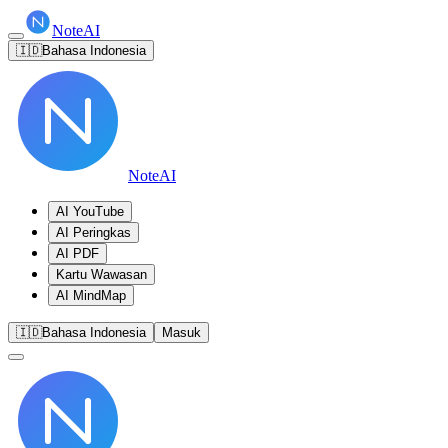
NoteAI
🇮🇩
Bahasa Indonesia
NoteAI
AI YouTube
AI Peringkas
AI PDF
Kartu Wawasan
AI MindMap
🇮🇩
Bahasa Indonesia
Masuk