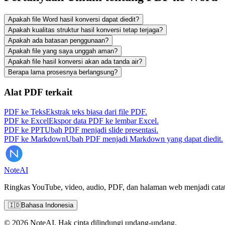
Apakah file Word hasil konversi dapat diedit?
Apakah kualitas struktur hasil konversi tetap terjaga?
Apakah ada batasan penggunaan?
Apakah file yang saya unggah aman?
Apakah file hasil konversi akan ada tanda air?
Berapa lama prosesnya berlangsung?
Alat PDF terkait
PDF ke Teks
Ekstrak teks biasa dari file PDF.
PDF ke Excel
Ekspor data PDF ke lembar Excel.
PDF ke PPT
Ubah PDF menjadi slide presentasi.
PDF ke Markdown
Ubah PDF menjadi Markdown yang dapat diedit.
Note
AI
Ringkas YouTube, video, audio, PDF, dan halaman web menjadi catata
🇮🇩
Bahasa Indonesia
© 2026 NoteAI. Hak cipta dilindungi undang-undang.