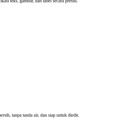
asi teks, gambar, dan tabel secara presisi.
ih, tanpa tanda air, dan siap untuk diedit.