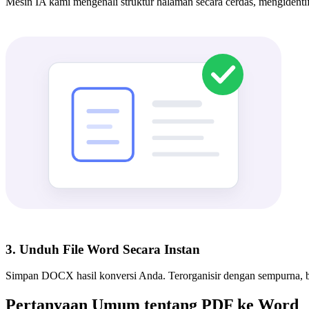
Mesin IA kami mengenali struktur halaman secara cerdas, mengidentifik
3. Unduh File Word Secara Instan
Simpan DOCX hasil konversi Anda. Terorganisir dengan sempurna, bers
Pertanyaan Umum tentang PDF ke Word