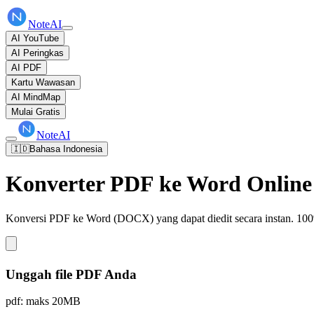
NoteAI
AI YouTube
AI Peringkas
AI PDF
Kartu Wawasan
AI MindMap
Mulai Gratis
NoteAI
🇮🇩
Bahasa Indonesia
Konverter PDF ke Word Online
Konversi PDF ke Word (DOCX) yang dapat diedit secara instan. 100% g
Unggah file PDF Anda
pdf: maks 20MB