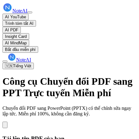
NoteAI
AI YouTube
Trình tóm tắt AI
AI PDF
Insight Card
AI MindMap
Bắt đầu miễn phí
NoteAI
🇻🇳
Tiếng Việt
Công cụ Chuyển đổi PDF sang
PPT Trực tuyến Miễn phí
Chuyển đổi PDF sang PowerPoint (PPTX) có thể chỉnh sửa ngay
lập tức. Miễn phí 100%, không cần đăng ký.
Tải lên tệp PDF của bạn