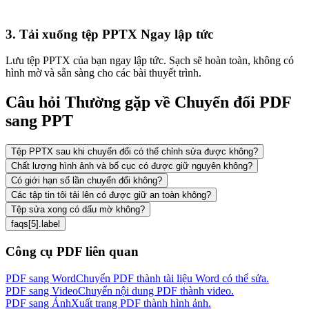
3. Tải xuống tệp PPTX Ngay lập tức
Lưu tệp PPTX của bạn ngay lập tức. Sạch sẽ hoàn toàn, không có
hình mờ và sẵn sàng cho các bài thuyết trình.
Câu hỏi Thường gặp về Chuyển đổi PDF
sang PPT
Tệp PPTX sau khi chuyển đổi có thể chỉnh sửa được không?
Chất lượng hình ảnh và bố cục có được giữ nguyên không?
Có giới hạn số lần chuyển đổi không?
Các tập tin tôi tải lên có được giữ an toàn không?
Tệp sửa xong có dấu mờ không?
faqs[5].label
Công cụ PDF liên quan
PDF sang Word
Chuyển PDF thành tài liệu Word có thể sửa.
PDF sang Video
Chuyển nội dung PDF thành video.
PDF sang Ảnh
Xuất trang PDF thành hình ảnh.